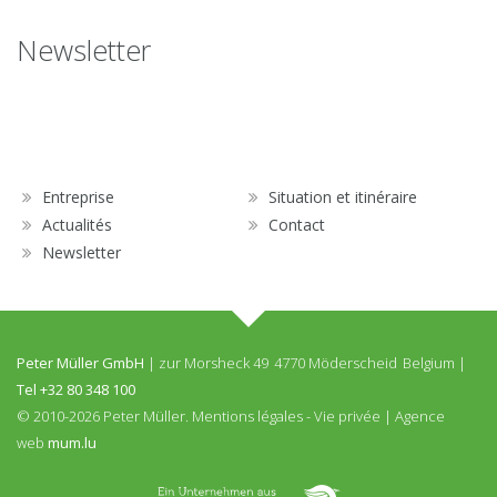
Entreprise
Newsletter
Situation et itinéraire
Actualités
Entreprise
Situation et itinéraire
Contact
Actualités
Contact
Newsletter
Newsletter
Peter Müller GmbH
|
zur Morsheck 49
4770 Möderscheid
Belgium
|
Tel
+32 80 348 100
© 2010-2026 Peter Müller.
Mentions légales
-
Vie privée
|
Agence
web
mum.lu