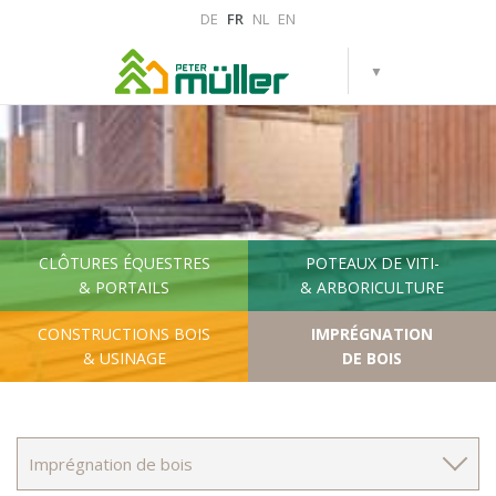
DE
FR
NL
EN
CLÔTURES ÉQUESTRES
POTEAUX DE VITI-
& PORTAILS
& ARBORICULTURE
CONSTRUCTIONS BOIS
IMPRÉGNATION
& USINAGE
DE BOIS
Imprégnation de bois