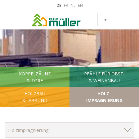
DE
FR
NL
EN
KOPPELZÄUNE
PFÄHLE FÜR OBST-
& TORE
& WEINANBAU
HOLZBAU
HOLZ-
& -ABBUND
IMPRÄGNIERUNG
Holzimprägnierung