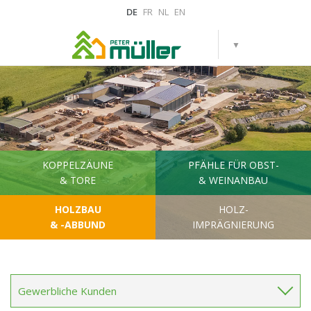
DE
FR
NL
EN
KOPPELZÄUNE
PFÄHLE FÜR OBST-
& TORE
& WEINANBAU
HOLZBAU
HOLZ-
& -ABBUND
IMPRÄGNIERUNG
Gewerbliche Kunden