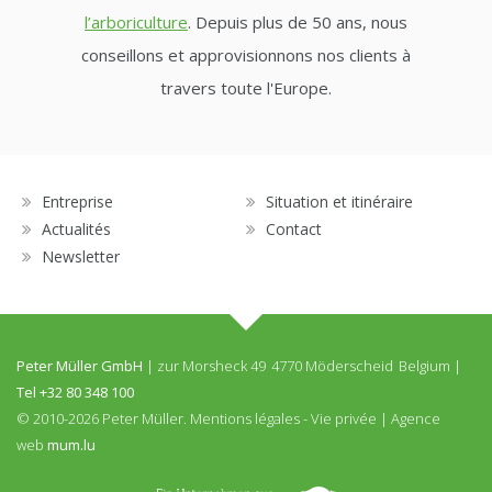
l’arboriculture
. Depuis plus de 50 ans, nous
conseillons et approvisionnons nos clients à
travers toute l'Europe.
Entreprise
Situation et itinéraire
Actualités
Contact
Newsletter
Peter Müller GmbH
|
zur Morsheck 49
4770 Möderscheid
Belgium
|
Tel
+32 80 348 100
© 2010-2026 Peter Müller.
Mentions légales
-
Vie privée
|
Agence
web
mum.lu