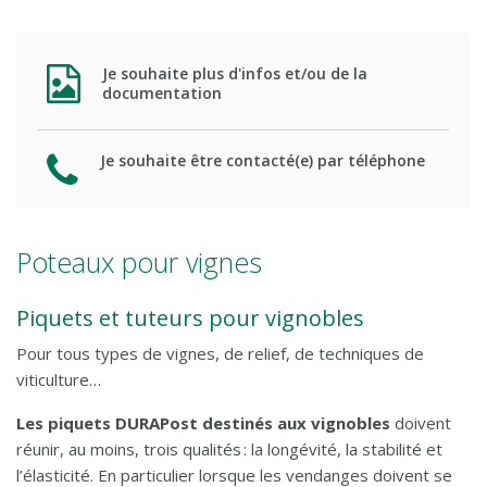
Parcs et jardins
Je souhaite plus d'infos et/ou de la
Poteaux pour vignes
documentation
Tuteurs pour arbres fruitiers
Je souhaite être contacté(e) par téléphone
Elevage et agriculture
Poteaux pour vignes
Postsaver® protection du bois
Piquets et tuteurs pour vignobles
Contact
Pour tous types de vignes, de relief, de techniques de
viticulture…
Les piquets DURAPost destinés aux vignobles
doivent
réunir, au moins, trois qualités : la longévité, la stabilité et
l’élasticité. En particulier lorsque les vendanges doivent se