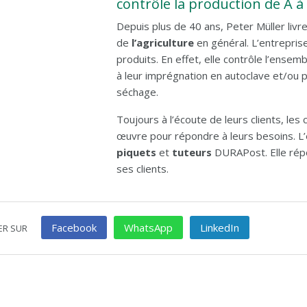
contrôle la production de A à
Depuis plus de 40 ans, Peter Müller liv
de
l’agriculture
en général. L’entreprise
produits. En effet, elle contrôle l’ensem
à leur imprégnation en autoclave et/ou 
séchage.
Toujours à l’écoute de leurs clients, le
œuvre pour répondre à leurs besoins. L
piquets
et
tuteurs
DURAPost. Elle ré
ses clients.
Facebook
WhatsApp
LinkedIn
ER SUR