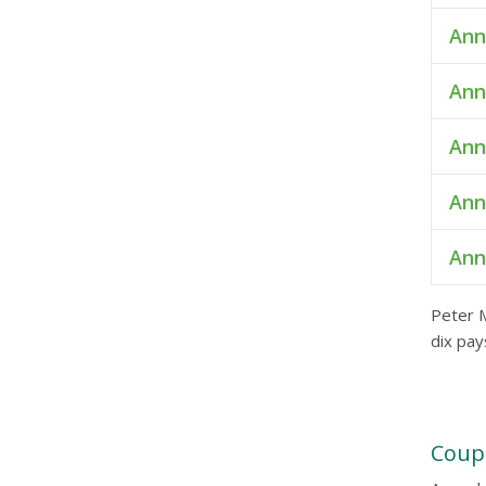
Ann
Ann
Ann
Ann
Ann
Peter M
dix pay
Coup 