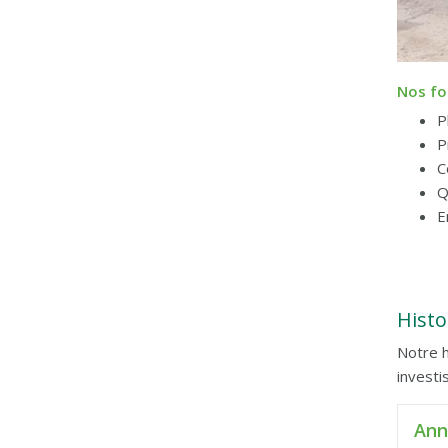
Nos fo
P
P
C
Q
E
Histo
Notre h
investi
Ann