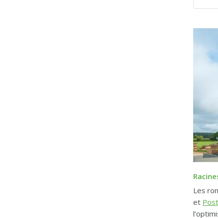
Racine
Les ron
et
Pos
l’optim