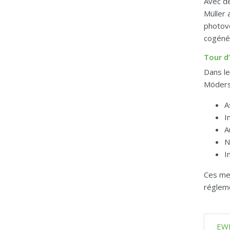
Avec de
Müller 
photovo
cogénér
Tour d
Dans l
Möders
A
I
A
N
I
Ces mes
régleme
EWP