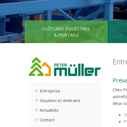
CLÔTURES ÉQUESTRES
& PORTAILS
Entr
Prése
Chez Pe
Entreprise
autrefo
Situation et itinéraire
deux si
Actualités
C
Contact
P