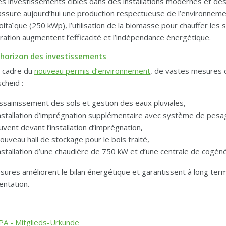
s investissements ciblés dans des installations modernes et des
assure aujourd’hui une production respectueuse de l’environnement
ltaïque (250 kWp), l’utilisation de la biomasse pour chauffer les s
ation augmentent l’efficacité et l’indépendance énergétique.
’horizon des investissements
e cadre du
nouveau permis d’environnement
,
de vastes mesures on
cheid :
ssainissement des sols et gestion des eaux pluviales,
nstallation d’imprégnation supplémentaire avec système de pesa
uvent devant l’installation d’imprégnation,
ouveau hall de stockage pour le bois traité,
nstallation d’une chaudière de 750 kW et d’une centrale de cogén
ures améliorent le bilan énergétique et garantissent à long term
ntation.
A - Mitglieds-Urkunde