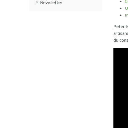
C
Newsletter
U
I
Peter M
artisan
du cons