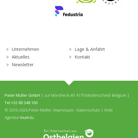
Unternehmen
Lage & Anfahrt
Aktuelles
Kontakt
Newsletter
Peter Müller GmbH
|
zur Morsheck 49
4770 Möderscheid
Belgium
|
Tel
+32 80 348 100
© 2010-2026 Peter Müller.
Impressum
-
Datenschutz
|
Web
Agentur
mum.lu