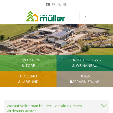
DE
FR
NL
EN
KOPPELZÄUNE
PFÄHLE FÜR OBST-
& TORE
& WEINANBAU
HOLZBAU
HOLZ-
& -ABBUND
IMPRÄGNIERUNG
Worauf sollte man bei der Gestaltung eines
Wildzauns achten?