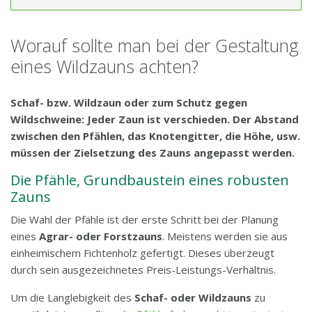
Unternehmen
Worauf sollte man bei der Gestaltung
eines Wildzauns achten?
Lage & Anfahrt
Schaf- bzw. Wildzaun oder zum Schutz gegen
Aktuelles
Wildschweine: Jeder Zaun ist verschieden. Der Abstand
Aktuelles
zwischen den Pfählen, das Knotengitter, die Höhe, usw.
Kontakt
müssen der Zielsetzung des Zauns angepasst werden.
Blog
Die Pfähle, Grundbaustein eines robusten
Newsletter
Zauns
Die Wahl der Pfähle ist der erste Schritt bei der Planung
eines
Agrar- oder Forstzauns
. Meistens werden sie aus
einheimischem Fichtenholz gefertigt. Dieses überzeugt
durch sein ausgezeichnetes Preis-Leistungs-Verhältnis.
Um die Langlebigkeit des
Schaf- oder Wildzauns
zu