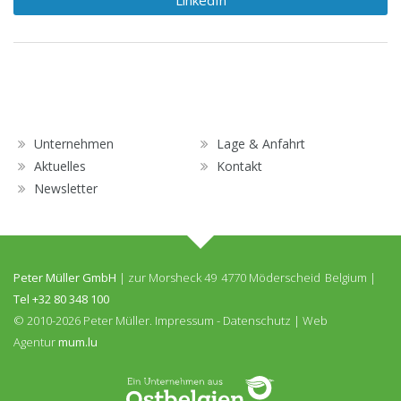
Unternehmen
Lage & Anfahrt
Aktuelles
Kontakt
Newsletter
Peter Müller GmbH
|
zur Morsheck 49
4770 Möderscheid
Belgium
|
Tel
+32 80 348 100
© 2010-2026 Peter Müller.
Impressum
-
Datenschutz
|
Web
Agentur
mum.lu